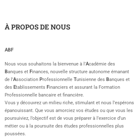
À PROPOS DE NOUS
ABF
Nous vous souhaitons la bienvenue à l’
A
cadémie des
B
anques et
F
inances, nouvelle structure autonome émanant
de l’
A
ssociation
P
rofessionnelle
T
unisienne des
B
anques et
des
E
tablissements
F
inanciers et assurant la Formation
Professionnelle bancaire et financière.
Vous y découvrez un milieu riche, stimulant et nous l’espérons
épanouissant. Que vous amorciez vos études ou que vous les
poursuiviez, l’objectif est de vous préparer à l’exercice d’un
métier ou à la poursuite des études professionnelles plus
poussées.