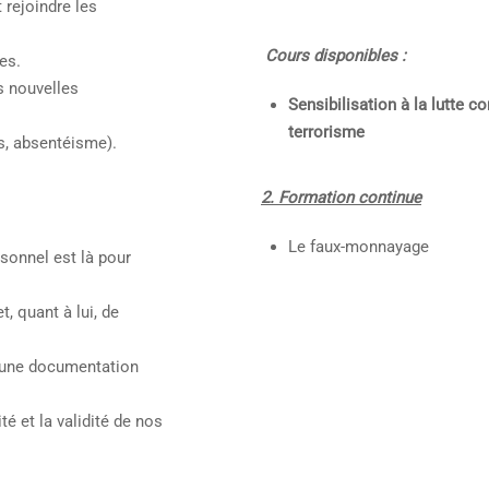
 rejoindre les
Cours disponibles :
es.
es nouvelles
Sensibilisation à la lutte c
terrorisme
s, absentéisme).
2. Formation continue
Le faux-monnayage
rsonnel est là pour
, quant à lui, de
’une documentation
é et la validité de nos