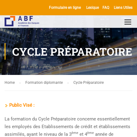
Formulaire en ligne
Lexique
FAQ
Liens Utiles
CYCLE PRÉPARATOIRE
Home
Formation diplomante
Cycle Préparatoire
Public Visé :
La formation du Cycle Préparatoire concerne essentiellement
les employés des Etablissements de crédit et établissements
ème
ème
assimilés, ayant le niveau de la 3
et 4
année de