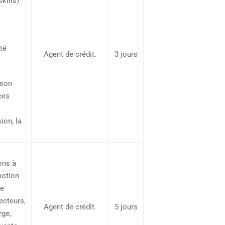
kills)
ité
Agent de crédit.
3 jours
 son
ces
ion, la
ons à
motion
de
ecteurs,
Agent de crédit.
5 jours
rge,