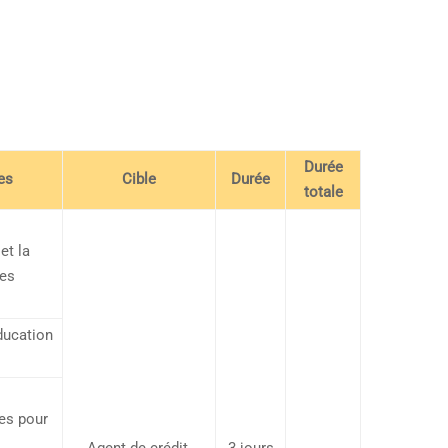
Durée
es
Cible
Durée
totale
et la
ces
ducation
es pour