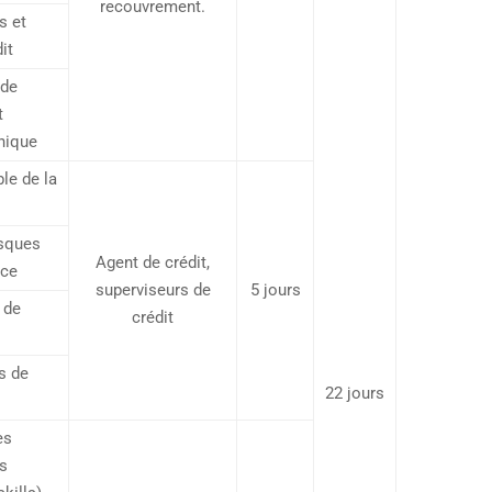
recouvrement.
s et
it
 de
t
thique
le de la
isques
Agent de crédit,
nce
superviseurs de
5 jours
 de
crédit
s de
22 jours
ès
es