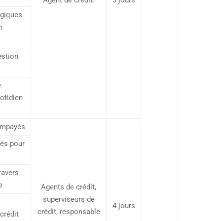
Agent de crédit.
3 jours
ogiques
n
estion
e
otidien
 impayés
yés pour
ravers
e
Agents de crédit,
superviseurs de
s
4 jours
crédit, responsable
crédit