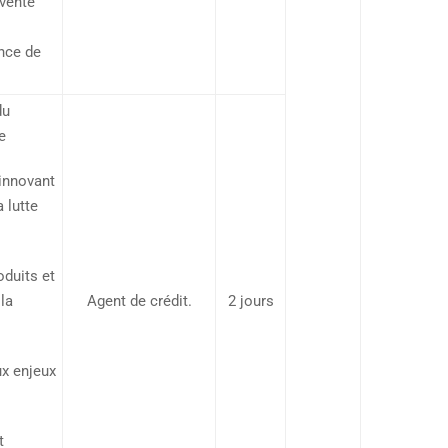
 vente
nce de
du
e
innovant
 lutte
roduits et
la
Agent de crédit.
2 jours
ux enjeux
t