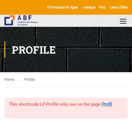
Formulaire en ligne
Lexique
FAQ
Liens Utiles
PROFILE
Home
Profile
This shortcode LP Profile only use on the page
Profil