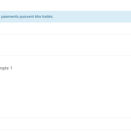
 paiements puissent être traités.
mpte 1