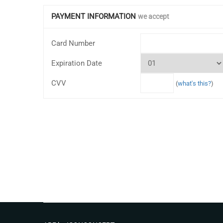
PAYMENT INFORMATION
we accept
Card Number
Expiration Date
CVV
(
what's this?
)