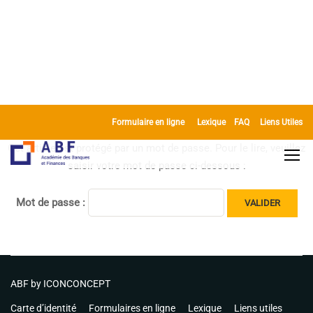
Formulaire en ligne
Lexique
FAQ
Liens Utiles
Cet article est protégé par un mot de passe. Pour le lire, veuillez
saisir votre mot de passe ci-dessous :
Mot de passe :
ABF by
ICONCONCEPT
Carte d’identité
Formulaires en ligne
Lexique
Liens utiles