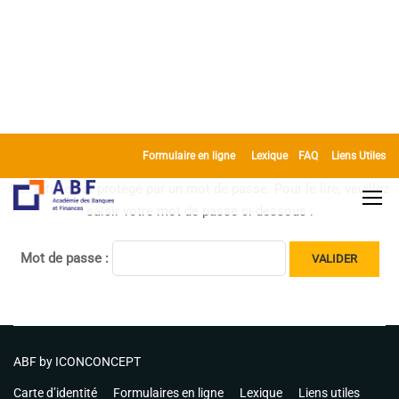
Formulaire en ligne
Lexique
FAQ
Liens Utiles
Cet article est protégé par un mot de passe. Pour le lire, veuillez
saisir votre mot de passe ci-dessous :
Mot de passe :
ABF by
ICONCONCEPT
Carte d’identité
Formulaires en ligne
Lexique
Liens utiles