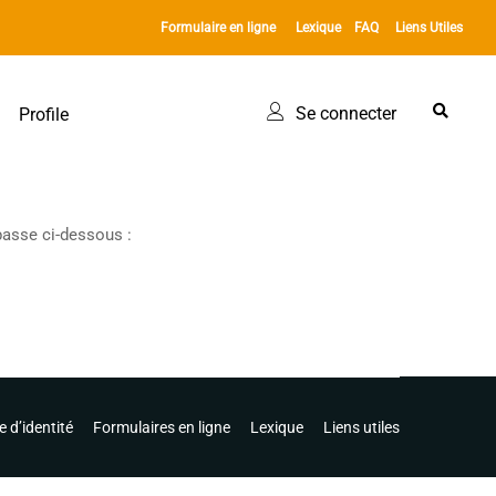
Formulaire en ligne
Lexique
FAQ
Liens Utiles
Se connecter
Profile
 passe ci-dessous :
e d’identité
Formulaires en ligne
Lexique
Liens utiles