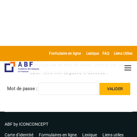
Formulaire en ligne
Lexique
FAQ
Liens Utiles
Cet article est protégé par un mot de passe. Pour le lire, veuillez
saisir votre mot de passe ci-dessous :
Mot de passe :
ABF by
ICONCONCEPT
Carte d’identité
Formulaires en ligne
Lexique
Liens utiles