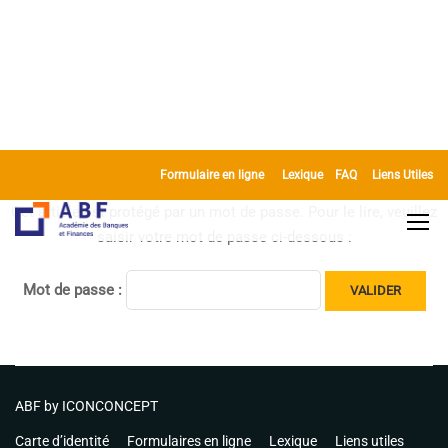
Formulaire en ligne
Lexique
FAQ
Liens Utiles
Cet article est protégé par un mot de passe. Pour le lire, veuillez
saisir votre mot de passe ci-dessous :
Mot de passe :
ABF by
ICONCONCEPT
Carte d’identité
Formulaires en ligne
Lexique
Liens utiles