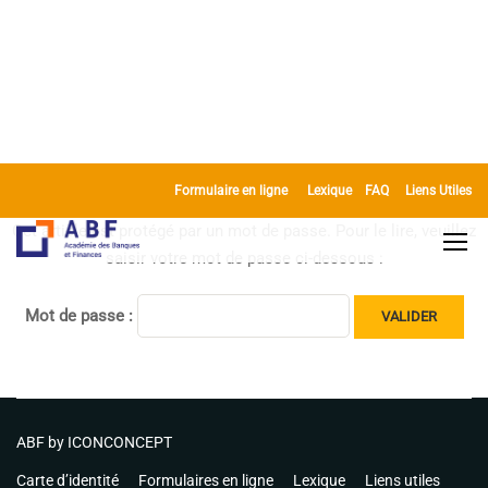
Formulaire en ligne
Lexique
FAQ
Liens Utiles
Cet article est protégé par un mot de passe. Pour le lire, veuillez
saisir votre mot de passe ci-dessous :
Mot de passe :
ABF by
ICONCONCEPT
Carte d’identité
Formulaires en ligne
Lexique
Liens utiles