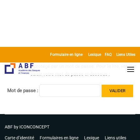
Formulaire en ligne
Lexique
FAQ
Liens Utiles
Cet article est protégé par un mot de passe. Pour le lire, veuillez
saisir votre mot de passe ci-dessous :
Mot de passe :
ABF by
ICONCONCEPT
Carte d’identité
Formulaires en ligne
Lexique
Liens utiles