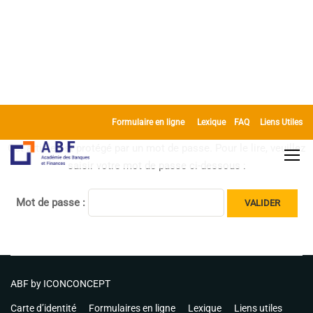
Formulaire en ligne
Lexique
FAQ
Liens Utiles
Cet article est protégé par un mot de passe. Pour le lire, veuillez
saisir votre mot de passe ci-dessous :
Mot de passe :
ABF by
ICONCONCEPT
Carte d’identité
Formulaires en ligne
Lexique
Liens utiles