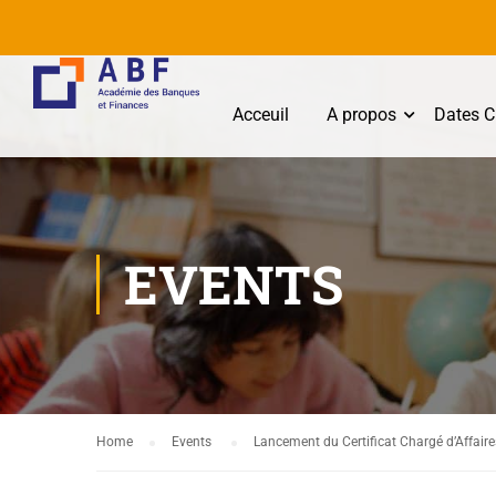
Acceuil
A propos
Dates C
EVENTS
Home
Events
Lancement du Certificat Chargé d’Affair